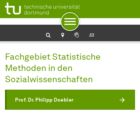
Zur Navigation
Zum Schnellzugriff
Zum Fuß der Seite mit weiteren Services
Zum Inhalt
Zur Startseite
Fachgebiet Statistische
Methoden in den
Sozialwissenschaften
Prof. Dr. Philipp Doebler